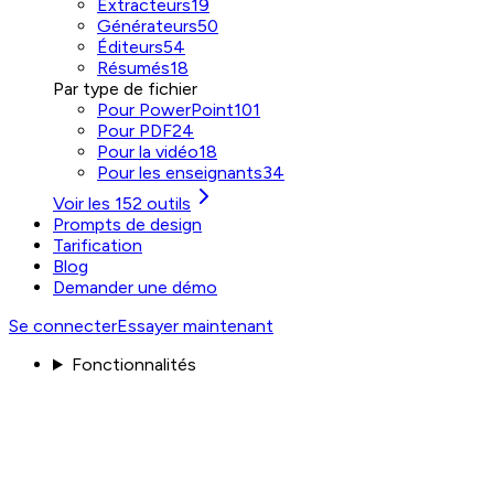
Extracteurs
19
Générateurs
50
Éditeurs
54
Résumés
18
Par type de fichier
Pour PowerPoint
101
Pour PDF
24
Pour la vidéo
18
Pour les enseignants
34
Voir les 152 outils
Prompts de design
Tarification
Blog
Demander une démo
Se connecter
Essayer maintenant
Fonctionnalités