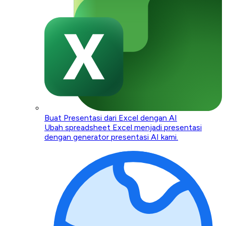
Buat Presentasi dari Excel dengan AI
Ubah spreadsheet Excel menjadi presentasi
dengan generator presentasi AI kami.