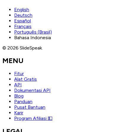
English
Deutsch
Español
Français
Português (Brasil)
Bahasa Indonesia
© 2026 SlideSpeak.
MENU
Fitur
Alat Gratis
API
Dokumentasi API
Blog
Panduan
Pusat Bantuan
Karir
Program Afiliasi 💵
LEGAL