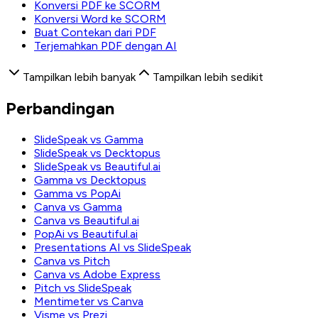
Konversi PDF ke SCORM
Konversi Word ke SCORM
Buat Contekan dari PDF
Terjemahkan PDF dengan AI
Tampilkan lebih banyak
Tampilkan lebih sedikit
Perbandingan
SlideSpeak vs Gamma
SlideSpeak vs Decktopus
SlideSpeak vs Beautiful.ai
Gamma vs Decktopus
Gamma vs PopAi
Canva vs Gamma
Canva vs Beautiful.ai
PopAi vs Beautiful.ai
Presentations AI vs SlideSpeak
Canva vs Pitch
Canva vs Adobe Express
Pitch vs SlideSpeak
Mentimeter vs Canva
Visme vs Prezi