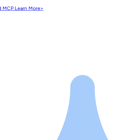
nd MCP.
Learn More
>