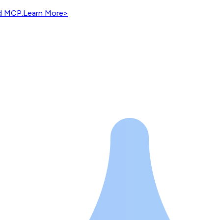
nd MCP.
Learn More
>