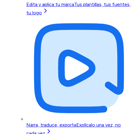
Edita y aplica tu marca
Tus plantillas, tus fuentes,
tu logo
Narra, traduce, exporta
Explícalo una vez, no
cada vez