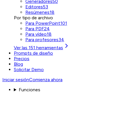
Generadores
50
Editores
53
Resúmenes
18
Por tipo de archivo
Para PowerPoint
101
Para PDF
24
Para vídeo
18
Para profesores
34
Ver las 151 herramientas
Prompts de diseño
Precios
Blog
Solicitar Demo
Iniciar sesión
Comienza ahora
Funciones