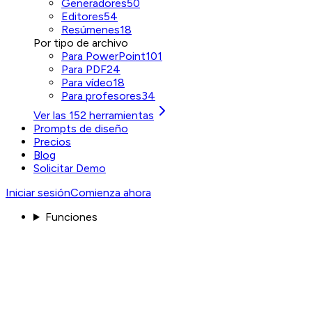
Generadores
50
Editores
54
Resúmenes
18
Por tipo de archivo
Para PowerPoint
101
Para PDF
24
Para vídeo
18
Para profesores
34
Ver las 152 herramientas
Prompts de diseño
Precios
Blog
Solicitar Demo
Iniciar sesión
Comienza ahora
Funciones