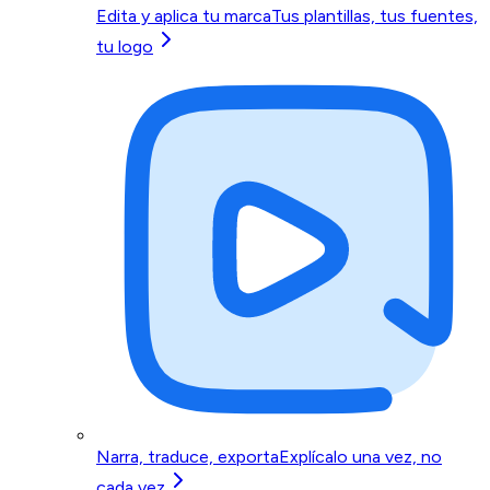
Edita y aplica tu marca
Tus plantillas, tus fuentes,
tu logo
Narra, traduce, exporta
Explícalo una vez, no
cada vez