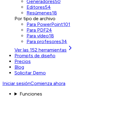
Generadores
50
Editores
54
Resúmenes
18
Por tipo de archivo
Para PowerPoint
101
Para PDF
24
Para vídeo
18
Para profesores
34
Ver las 152 herramientas
Prompts de diseño
Precios
Blog
Solicitar Demo
Iniciar sesión
Comienza ahora
Funciones