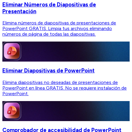
Eliminar Números de Diapositivas de
Presentación
Elimina números de diapositivas de presentaciones de
PowerPoint GRATIS. Limpia tus archivos eliminando
números de página de todas las diapositivas.
Eliminar Diapositivas de PowerPoint
Elimina diapositivas no deseadas de presentaciones de
PowerPoint en línea GRATIS. No se requiere instalación de
PowerPoint.
Comprobador de accesibilidad de PowerPoint