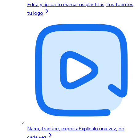
Edita y aplica tu marca
Tus plantillas, tus fuentes,
tu logo
Narra, traduce, exporta
Explícalo una vez, no
cada vez