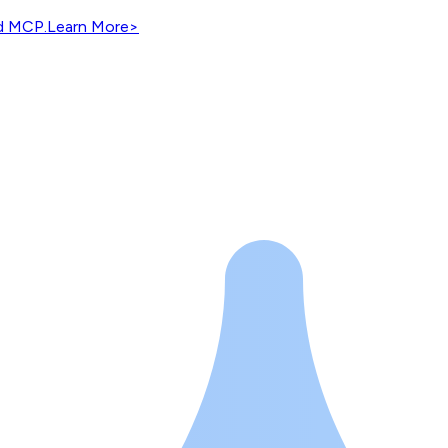
nd MCP.
Learn More
>