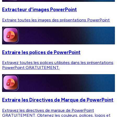
Extracteur d'images PowerPoint
Extraire toutes les images des présentations PowerPoint
Extraire les polices de PowerPoint
Extrayez toutes les polices utilisées dans les présentations
PowerPoint GRATUITEMENT.
Extraire les Directives de Marque de PowerPoint
Extrayez les directives de marque de PowerPoint
GRATUITEMENT. Obtenez les couleurs, polices, logos et