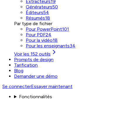
Extracteurs
19
Générateurs
50
Éditeurs
54
Résumés
18
Par type de fichier
Pour PowerPoint
101
Pour PDF
24
Pour la vidéo
18
Pour les enseignants
34
Voir les 152 outils
Prompts de design
Tarification
Blog
Demander une démo
Se connecter
Essayer maintenant
Fonctionnalités