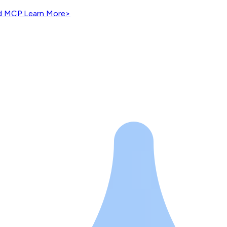
nd MCP.
Learn More
>