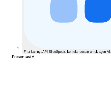
Fitur Lainnya
API SlideSpeak, konteks desain untuk agen AI,
Presentasi AI