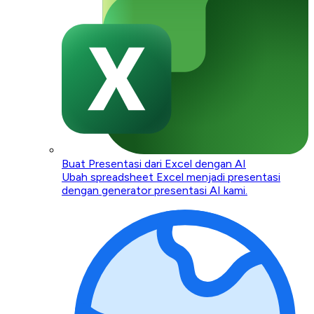
Buat Presentasi dari Excel dengan AI
Ubah spreadsheet Excel menjadi presentasi
dengan generator presentasi AI kami.