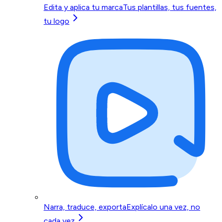
Edita y aplica tu marca
Tus plantillas, tus fuentes,
tu logo
Narra, traduce, exporta
Explícalo una vez, no
cada vez