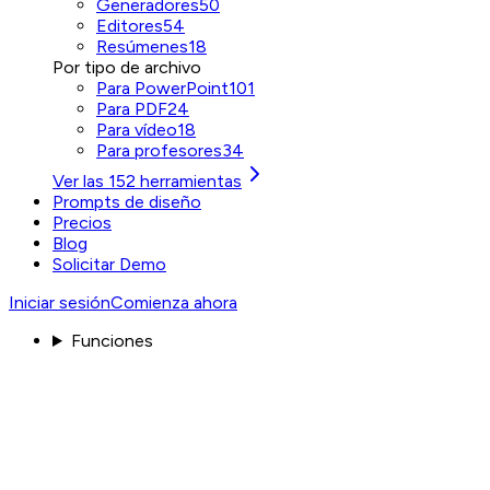
Generadores
50
Editores
54
Resúmenes
18
Por tipo de archivo
Para PowerPoint
101
Para PDF
24
Para vídeo
18
Para profesores
34
Ver las 152 herramientas
Prompts de diseño
Precios
Blog
Solicitar Demo
Iniciar sesión
Comienza ahora
Funciones