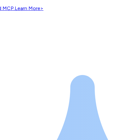
nd MCP.
Learn More
>