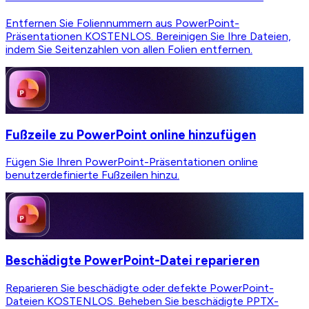
Entfernen Sie Foliennummern aus PowerPoint-
Präsentationen KOSTENLOS. Bereinigen Sie Ihre Dateien,
indem Sie Seitenzahlen von allen Folien entfernen.
Fußzeile zu PowerPoint online hinzufügen
Fügen Sie Ihren PowerPoint-Präsentationen online
benutzerdefinierte Fußzeilen hinzu.
Beschädigte PowerPoint-Datei reparieren
Reparieren Sie beschädigte oder defekte PowerPoint-
Dateien KOSTENLOS. Beheben Sie beschädigte PPTX-