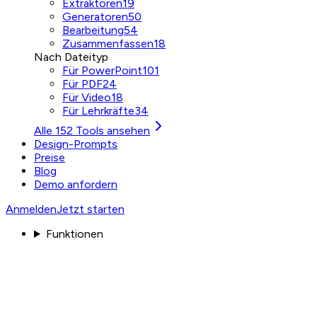
Extraktoren
19
Generatoren
50
Bearbeitung
54
Zusammenfassen
18
Nach Dateityp
Für PowerPoint
101
Für PDF
24
Für Video
18
Für Lehrkräfte
34
Alle 152 Tools ansehen
Design-Prompts
Preise
Blog
Demo anfordern
Anmelden
Jetzt starten
Funktionen