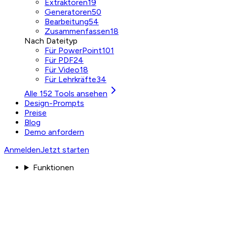
Extraktoren
19
Generatoren
50
Bearbeitung
54
Zusammenfassen
18
Nach Dateityp
Für PowerPoint
101
Für PDF
24
Für Video
18
Für Lehrkräfte
34
Alle 152 Tools ansehen
Design-Prompts
Preise
Blog
Demo anfordern
Anmelden
Jetzt starten
Funktionen