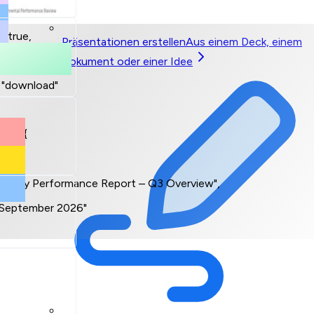
: {
": true,
Präsentationen erstellen
Aus einem Deck, einem
y": "monthly",
Dokument oder einer Idee
: "download"
ta": {
"Monthly Performance Report – Q3 Overview",
 "September 2026"