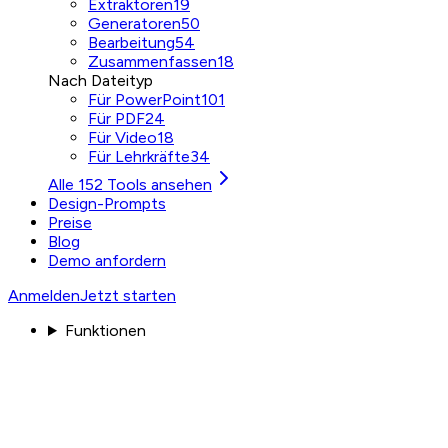
Extraktoren
19
Generatoren
50
Bearbeitung
54
Zusammenfassen
18
Nach Dateityp
Für PowerPoint
101
Für PDF
24
Für Video
18
Für Lehrkräfte
34
Alle 152 Tools ansehen
Design-Prompts
Preise
Blog
Demo anfordern
Anmelden
Jetzt starten
Funktionen