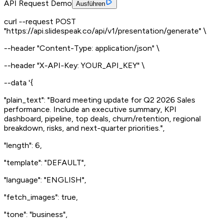
API Request Demo
Ausführen
curl
--request
POST
"https://api.slidespeak.co/api/v1/presentation/generate"
\
--header
"Content-Type: application/json"
\
--header
"X-API-Key: YOUR_API_KEY"
\
--data
'{
"plain_text": "Board meeting update for Q2 2026 Sales
performance. Include an executive summary, KPI
dashboard, pipeline, top deals, churn/retention, regional
breakdown, risks, and next-quarter priorities.",
"length": 6,
"template": "DEFAULT",
"language": "ENGLISH",
"fetch_images": true,
"tone": "business",