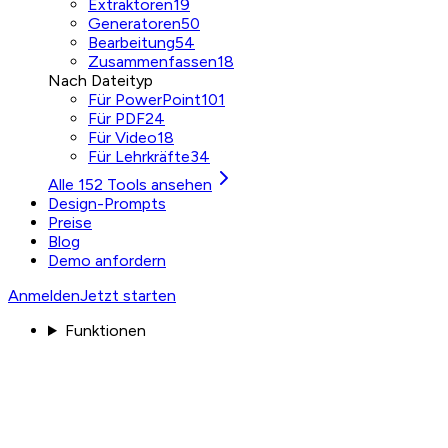
Extraktoren
19
Generatoren
50
Bearbeitung
54
Zusammenfassen
18
Nach Dateityp
Für PowerPoint
101
Für PDF
24
Für Video
18
Für Lehrkräfte
34
Alle 152 Tools ansehen
Design-Prompts
Preise
Blog
Demo anfordern
Anmelden
Jetzt starten
Funktionen