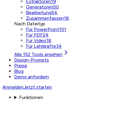
Extraktoren
19
Generatoren
50
Bearbeitung
54
Zusammenfassen
18
Nach Dateityp
Für PowerPoint
101
Für PDF
24
Für Video
18
Für Lehrkräfte
34
Alle 152 Tools ansehen
Design-Prompts
Preise
Blog
Demo anfordern
Anmelden
Jetzt starten
Funktionen