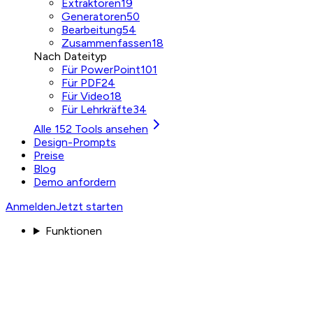
Extraktoren
19
Generatoren
50
Bearbeitung
54
Zusammenfassen
18
Nach Dateityp
Für PowerPoint
101
Für PDF
24
Für Video
18
Für Lehrkräfte
34
Alle 152 Tools ansehen
Design-Prompts
Preise
Blog
Demo anfordern
Anmelden
Jetzt starten
Funktionen