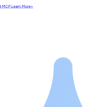
nd MCP.
Learn More
>